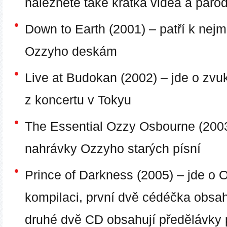
naleznete také krátká videa a paro
Down to Earth (2001)
– patří k nej
Ozzyho deskám
Live at Budokan (2002)
– jde o zv
z koncertu v Tokyu
The Essential Ozzy Osbourne (200
nahrávky Ozzyho starých písní
Prince of Darkness (2005)
– jde o 
kompilaci, první dvě cédéčka obsa
druhé dvě CD obsahují předělávky 