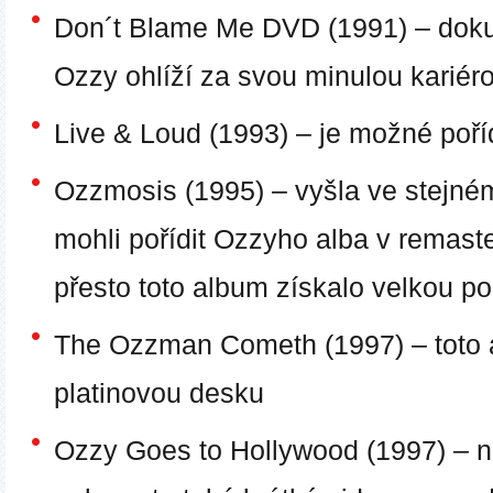
Don´t Blame Me DVD (1991)
– doku
Ozzy ohlíží za svou minulou kariér
Live & Loud (1993)
– je možné poří
Ozzmosis (1995)
– vyšla ve stejném
mohli pořídit Ozzyho alba v remas
přesto toto album získalo velkou p
The Ozzman Cometh (1997)
– toto
platinovou desku
Ozzy Goes to Hollywood (1997)
– n