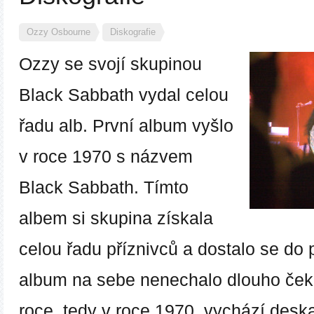
Ozzy Osbourne
Diskografie
Ozzy
se svojí skupinou
Black Sabbath
vydal celou
řadu alb. První album vyšlo
v roce 1970 s názvem
Black Sabbath. Tímto
albem si skupina získala
celou řadu příznivců a dostalo se do
album na sebe nenechalo dlouho če
roce, tedy v roce 1970, vychází des