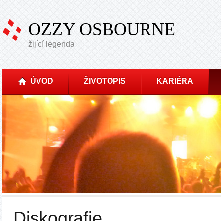
OZZY OSBOURNE
žijící legenda
ÚVOD
ŽIVOTOPIS
KARIÉRA
Diskografie