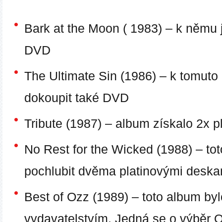
Bark at the Moon ( 1983)
– k němu j
DVD
The Ultimate Sin (1986)
– k tomuto
dokoupit také DVD
Tribute (1987)
– album získalo 2x p
No Rest for the Wicked (1988)
– to
pochlubit dvěma platinovými deska
Best of Ozz (1989)
– toto album by
vydavatelstvím. Jedná se o výběr 