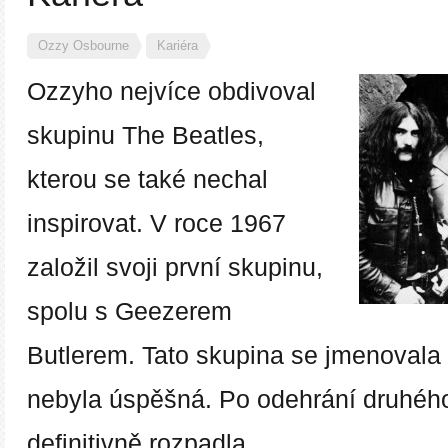
Ozzy Osbourne
Kariéra
Ozzyho nejvíce obdivoval
skupinu The Beatles,
kterou se také nechal
inspirovat.
V roce 1967
založil svoji první skupinu,
spolu s Geezerem
Butlerem.
Tato skupina se jmenovala
nebyla úspěšná. Po odehrání druhéh
definitivně rozpadla.