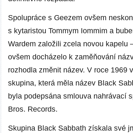
Spolupráce s Geezem ovšem neskonč
s kytaristou
Tommym Iommim
a bub
Wardem
založili zcela novou kapelu 
ovšem docházelo k zaměňování názvu
rozhodla změnit název. V roce 1969 v
skupina, která měla název
Black Sab
byla podepsána smlouva nahrávací s
Bros. Records.
Skupina Black Sabbath získala své j