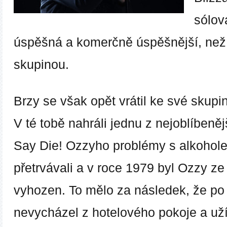
sólov
úspěšná a komerčně úspěšnější, než
skupinou.
Brzy se však opět vrátil ke své skup
V té tobě nahráli jednu z nejoblíbeně
Say Die!
Ozzyho problémy s alkohole
přetrvávali a v roce 1979 byl Ozzy ze
vyhozen. To mělo za následek, že po
nevycházel z hotelového pokoje a uží